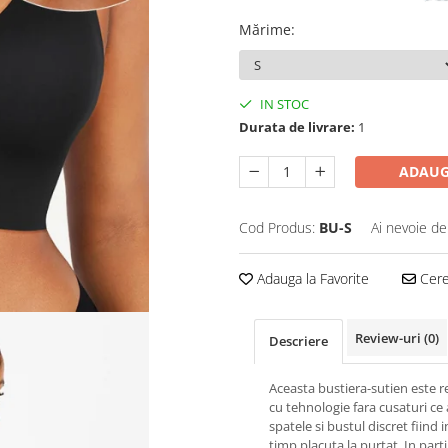
Mărime
:
IN STOC
Durata de livrare:
1
ADAUG
Cod Produs:
BU-S
Ai nevoie de
Adauga la Favorite
Cere 
Review-uri
(0)
Descriere
Aceasta bustiera-sutien este r
cu tehnologie fara cusaturi ce
spatele si bustul discret fiind i
timp placuta la purtat. In parti