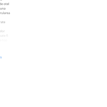
de otel
buna
 rularea
rate
elor
ate fi
ca top
i.
C
D
DD
DDD/E
us
S
M
M
/
M
M
L
/
M
L
L
/
XL
XL
XL
/
XL
XXL
XXL
3XL