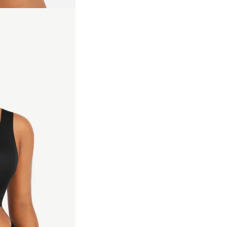
95
XXL
*Masuratorile sunt exprimate 
centimetri (cm)
Acesta este un produs de le
intima ce nu poate fi
returnat/schimbat din mot
igiena. Ne asiguram in ace
ca veti primi un produs ne
si care nu va pune sanatate
pericol. Va rugam sa acorda
atentie sporita atunci cand
alegeti si selectati marime