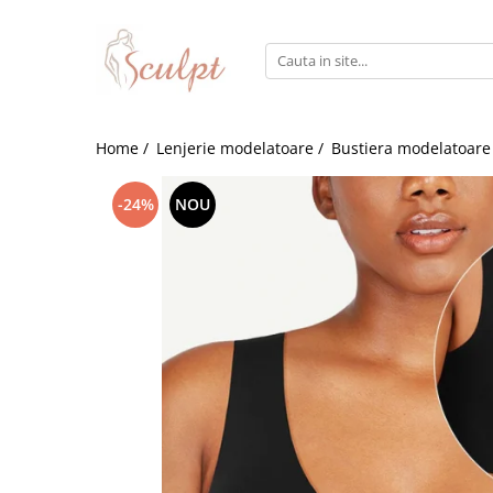
Lenjerie modelatoare
Home /
Lenjerie modelatoare /
Bustiera modelatoare
Body modelator
Chiloti modelatori
-24%
NOU
Bustiera modelatoare