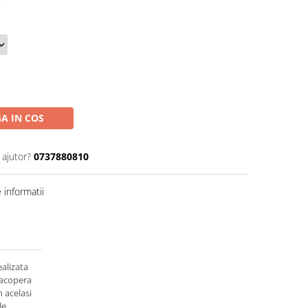
A IN COS
 ajutor?
0737880810
informatii
ealizata
 acopera
n acelasi
le