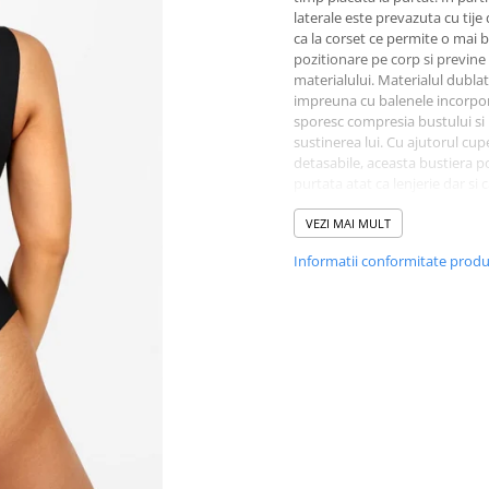
laterale este prevazuta cu tije 
ca la corset ce permite o mai 
pozitionare pe corp si previne
materialului. Materialul dublat
impreuna cu balenele incorpo
sporesc compresia bustului si
sustinerea lui. Cu ajutorul cup
detasabile, aceasta bustiera po
purtata atat ca lenjerie dar si 
impreuna cu o pereche de blug
VEZI MAI MULT
Marime/Cupa
A
B
Informatii conformitate prod
70
S
S
75
S
S
80
M
M
85
L
L
90
XL
XL