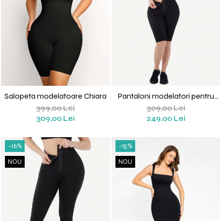
Salopeta modelatoare Chiara
Pantaloni modelatori pentru
sport Lidia
399,00 Lei
309,00 Lei
309,00 Lei
249,00 Lei
-16%
-15%
NOU
NOU