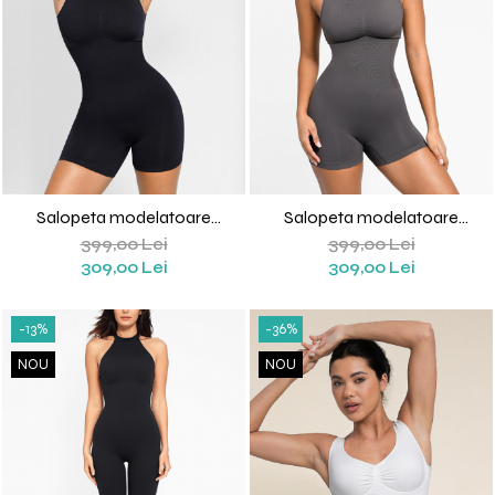
Salopeta modelatoare
Salopeta modelatoare
Elisabeta (Negru)
Elisabeta (Gri)
399,00 Lei
399,00 Lei
309,00 Lei
309,00 Lei
-13%
-36%
NOU
NOU