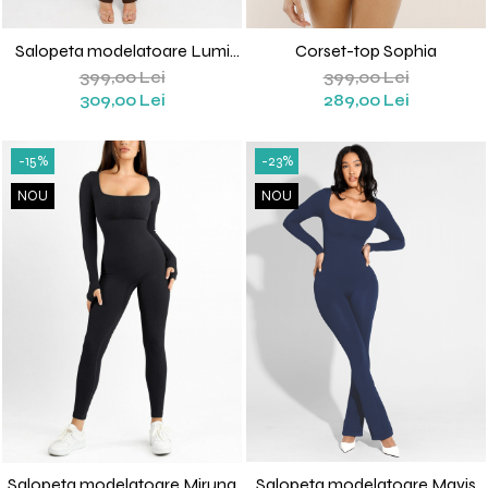
Salopeta modelatoare Lumi
Corset-top Sophia
(Maro)
399,00 Lei
399,00 Lei
309,00 Lei
289,00 Lei
-15%
-23%
NOU
NOU
Salopeta modelatoare Miruna
Salopeta modelatoare Mavis