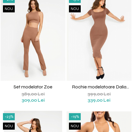
NOU
NOU
Set modelator Zoe
Rochie modelatoare Dalia
(Bej)
389,00 Lei
399,00 Lei
309,00 Lei
339,00 Lei
-23%
-19%
NOU
NOU