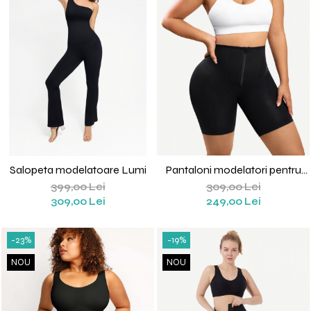
Salopeta modelatoare Lumi
Pantaloni modelatori pentru
sport Sara
399,00 Lei
309,00 Lei
309,00 Lei
249,00 Lei
-23%
-19%
NOU
NOU