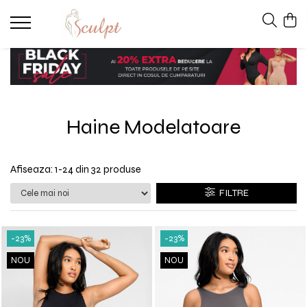
Lenjerie modelatoare
Body modelator
Haine Modelatoare
Chiloti modelatori
Bustiera modelatoare
Afiseaza:
1-
24
din
32
produse
FILTRE
-23%
-23%
NOU
NOU