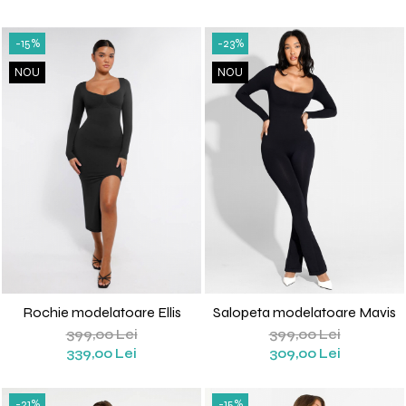
-15%
-23%
NOU
NOU
Rochie modelatoare Ellis
Salopeta modelatoare Mavis
399,00 Lei
399,00 Lei
339,00 Lei
309,00 Lei
-21%
-15%