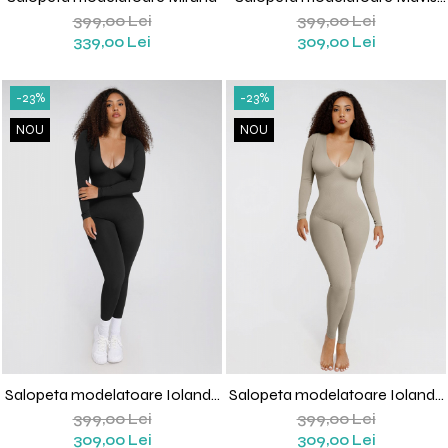
(Bleumaren)
399,00 Lei
399,00 Lei
339,00 Lei
309,00 Lei
-23%
-23%
NOU
NOU
Salopeta modelatoare Iolanda
Salopeta modelatoare Iolanda
(Negru)
(Gri)
399,00 Lei
399,00 Lei
309,00 Lei
309,00 Lei