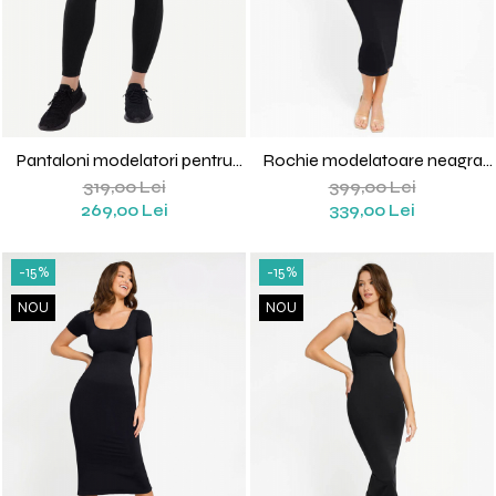
Pantaloni modelatori pentru
Rochie modelatoare neagra
sport Gloria
Monica
319,00 Lei
399,00 Lei
269,00 Lei
339,00 Lei
-15%
-15%
NOU
NOU