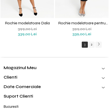
Rochie modelatoare Dalia
Rochie modelatoare pentru
alaptare
399,00 Lei
399,00 Lei
339,00 Lei
339,00 Lei
1
2
Magazinul Meu
Clienti
Date Comerciale
Suport Clienti
Bucuresti