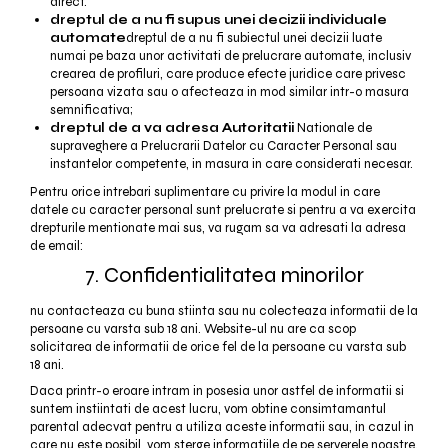
direct.
dreptul de a nu fi supus unei decizii individuale
automate
dreptul de a nu fi subiectul unei decizii luate
numai pe baza unor activitati de prelucrare automate, inclusiv
crearea de profiluri, care produce efecte juridice care privesc
persoana vizata sau o afecteaza in mod similar intr-o masura
semnificativa;
dreptul de a va adresa Autoritatii
Nationale de
supraveghere a Prelucrarii Datelor cu Caracter Personal sau
instantelor competente, in masura in care considerati necesar.
Pentru orice intrebari suplimentare cu privire la modul in care
datele cu caracter personal sunt prelucrate si pentru a va exercita
drepturile mentionate mai sus, va rugam sa va adresati la adresa
de email:
7. Confidentialitatea minorilor
nu contacteaza cu buna stiinta sau nu colecteaza informatii de la
persoane cu varsta sub 18 ani. Website-ul nu are ca scop
solicitarea de informatii de orice fel de la persoane cu varsta sub
18 ani.
Daca printr-o eroare intram in posesia unor astfel de informatii si
suntem instiintati de acest lucru, vom obtine consimtamantul
parental adecvat pentru a utiliza aceste informatii sau, in cazul in
care nu este posibil, vom sterge informatiile de pe serverele noastre.