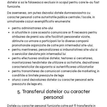
datelor si sa le foloseasca exclusiv in scopul pentru care le-au fost
furnizate.
De asemenea, am putea dezvalui datele dumneavoastra cu
caracter personal catre autoritatile publice centrale / locale, in
urmatoarele cazuri exemplificativ enumerate:
pentru administrarea site-ului
in situatiile in care aceasta comunicare ar fi necesara pentru
atribuirea de premii sau alte facilitati persoanelor vizate,
obtinute ca urmare a participarii lor la diverse campanii
promotionale organizate de catre prin intermediul site-ului;
pentru mentinerea, personalizarea si imbunatatirea site-ului si
a serviciilor derulate prin intermediul lui
pentru efectuarea analizei datelor, testarea si cercetarea,
monitorizarea tendintelor de utilizare si activitate, dezvoltarea
caracteristicilor de siguranta si autentificarea utilizatorilor
pentru transmiterea de comunicari comerciale de marketing, in
conditiile si limitele prevazute de lege
atunci cand dezvaluirea datelor cu caracter personal este
prevazuta de lege etc.
5. Transferul datelor cu caracter
personal
Datele cu caracter personal furnizate catre pot fi transferate in