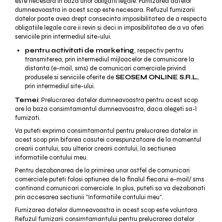
este necesara in baza unor obligatii legale. Furnizarea datelor
dumneavoastra in acest scop este necesara. Refuzul furnizarii
datelor poate avea drept consecinta imposibilitatea de a respecta
obligatiile legale care ii revin si deci in imposibilitatea de a va oferi
serviciile prin intermediul site-ului.
pentru activitati de marketing
, respectiv pentru
transmiterea, prin intermediul mijloacelor de comunicare la
distanta (e-mail, sms) de comunicari comerciale privind
produsele si serviciile oferite de
SEOSEM ONLINE S.R.L.
,
prin intermediul site-ului.
Temei
: Prelucrarea datelor dumneavoastra pentru acest scop
are la baza consimtamantul dumneavoastra, daca alegeti sa-l
furnizati.
Va puteti exprima consimtamantul pentru prelucrarea datelor in
acest scop prin bifarea casutei corespunzatoare de la momentul
crearii contului, sau ulterior crearii contului, la sectiunea
informatiile contului meu.
Pentru dezabonarea de la primirea unor astfel de comunicari
comerciale puteti folosi optiunea de la finalul fiecarui e-mail/ sms
continand comunicari comerciale. In plus, puteti sa va dezabonati
prin accesarea sectiunii "Informatiile contului meu".
Furnizarea datelor dumneavoastra in acest scop este voluntara.
Refuzul furnizarii consimtamantului pentru prelucrarea datelor