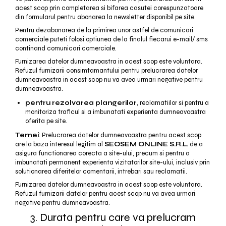
acest scop prin completarea si bifarea casutei corespunzatoare
din formularul pentru abonarea la newsletter disponibil pe site.
Pentru dezabonarea de la primirea unor astfel de comunicari
comerciale puteti folosi optiunea de la finalul fiecarui e-mail/ sms
continand comunicari comerciale.
Furnizarea datelor dumneavoastra in acest scop este voluntara.
Refuzul furnizarii consimtamantului pentru prelucrarea datelor
dumneavoastra in acest scop nu va avea urmari negative pentru
dumneavoastra.
pentru rezolvarea plangerilor
, reclamatiilor si pentru a
monitoriza traficul si a imbunatati experienta dumneavoastra
oferita pe site.
Temei
: Prelucrarea datelor dumneavoastra pentru acest scop
are la baza interesul legitim al
SEOSEM ONLINE S.R.L.
de a
asigura functionarea corecta a site-ului, precum si pentru a
imbunatati permanent experienta vizitatorilor site-ului, inclusiv prin
solutionarea diferitelor comentarii, intrebari sau reclamatii.
Furnizarea datelor dumneavoastra in acest scop este voluntara.
Refuzul furnizarii datelor pentru acest scop nu va avea urmari
negative pentru dumneavoastra.
3. Durata pentru care va prelucram