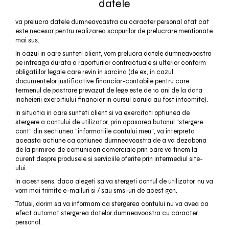
datele
va prelucra datele dumneavoastra cu caracter personal atat cat
este necesar pentru realizarea scopurilor de prelucrare mentionate
mai sus.
In cazul in care sunteti client, vom prelucra datele dumneavoastra
pe intreaga durata a raporturilor contractuale si ulterior conform
obligatiilor legale care revin in sarcina (de ex, in cazul
documentelor justificative financiar-contabile pentru care
termenul de pastrare prevazut de lege este de 10 ani de la data
incheierii exercitiului financiar in cursul caruia au fost intocmite).
In situatia in care sunteti client si va exercitati optiunea de
stergere a contului de utilizator, prin apasarea butonul "stergere
cont" din sectiunea "informatiile contului meu", va interpreta
aceasta actiune ca optiunea dumneavoastra de a va dezabona
de la primirea de comunicari comerciale prin care va tinem la
curent despre produsele si serviciile oferite prin intermediul site-
ului.
In acest sens, daca alegeti sa va stergeti contul de utilizator, nu va
vom mai trimite e-mailuri si / sau sms-uri de acest gen.
Totusi, dorim sa va informam ca stergerea contului nu va avea ca
efect automat stergerea datelor dumneavoastra cu caracter
personal.