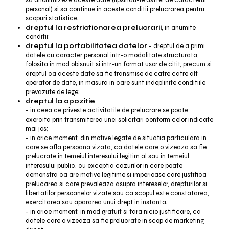
sa anonimizeze aceste date (lipsindu-le astfel de caracterul
personal) si sa continue in aceste conditii prelucrarea pentru
scopuri statistice;
dreptul la restrictionarea prelucrarii
, in anumite
conditii;
dreptul la portabilitatea datelor
- dreptul de a primi
datele cu caracter personal intr-o modalitate structurata,
folosita in mod obisnuit si intr-un format usor de citit, precum si
dreptul ca aceste date sa fie transmise de catre catre alt
operator de date, in masura in care sunt indeplinite conditiile
prevazute de lege;
dreptul la opozitie
- in ceea ce priveste activitatile de prelucrare se poate
exercita prin transmiterea unei solicitari conform celor indicate
mai jos;
- in orice moment, din motive legate de situatia particulara in
care se afla persoana vizata, ca datele care o vizeaza sa fie
prelucrate in temeiul interesului legitim al sau in temeiul
interesului public, cu exceptia cazurilor in care poate
demonstra ca are motive legitime si imperioase care justifica
prelucarea si care prevaleaza asupra intereselor, drepturilor si
libertatilor persoanelor vizate sau ca scopul este constatarea,
exercitarea sau apararea unui drept in instanta;
- in orice moment, in mod gratuit si fara nicio justificare, ca
datele care o vizeaza sa fie prelucrate in scop de marketing