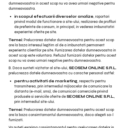
dumneavoastra in acest scop nu va avea urmari negative pentru
dumneavoastra.
in scopul efectuarii diverselor analize
, raportari
privind modul de functionare a site-ului, realizarea de profiluri
de preferinte de consum, in principal, in vederea imbunatatiri
experientei oferite pe site.
Temei
: Prelucrarea datelor dumneavoastra pentru acest scop
are la baza interesul legitim al de a imbunatati permanent
experienta clientilor pe site. Furnizarea datelor dumneavoastra in
acest scop este voluntara. Refuzul furnizarii datelor pentru acest
scop nu va avea urmari negative pentru dumneavoastra.
B. Daca sunteti vizitator al site-ului,
SEOSEM ONLINE S.R.L.
prelucreaza datele dumneavoastra cu caracter personal astfel:
pentru activitati de marketing
, respectiv pentru
transmiterea, prin intermediul mijloacelor de comunicare la
distanta (e-mail, sms), de comunicari comerciale privind
produsele si serviciile oferite de
SEOSEM ONLINE S.R.L.
,
prin intermediul site-ului.
Temei
: Prelucrarea datelor dumneavoastra pentru acest scop
are la baza consimtamantul dumneavoastra, daca alegeti sa-l
furnizati.
Va puteti exprima consimtamantul pentru prelucrarea datelor in