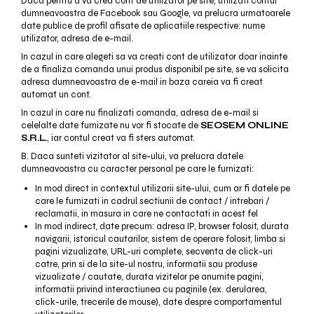
Daca pentru a va crea cont de utilizator pe site, utilizati contul
dumneavoastra de Facebook sau Google, va prelucra urmatoarele
date publice de profil afisate de aplicatiile respective: nume
utilizator, adresa de e-mail.
In cazul in care alegeti sa va creati cont de utilizator doar inainte
de a finaliza comanda unui produs disponibil pe site, se va solicita
adresa dumneavoastra de e-mail in baza careia va fi creat
automat un cont.
In cazul in care nu finalizati comanda, adresa de e-mail si
celelalte date furnizate nu vor fi stocate de
SEOSEM ONLINE
S.R.L.
, iar contul creat va fi sters automat.
B. Daca sunteti vizitator al site-ului, va prelucra datele
dumneavoastra cu caracter personal pe care le furnizati:
In mod direct in contextul utilizarii site-ului, cum ar fi datele pe
care le furnizati in cadrul sectiunii de contact / intrebari /
reclamatii, in masura in care ne contactati in acest fel
In mod indirect, date precum: adresa IP, browser folosit, durata
navigarii, istoricul cautarilor, sistem de operare folosit, limba si
pagini vizualizate, URL-uri complete, secventa de click-uri
catre, prin si de la site-ul nostru, informatii sau produse
vizualizate / cautate, durata vizitelor pe anumite pagini,
informatii privind interactiunea cu paginile (ex. derularea,
click-urile, trecerile de mouse), date despre comportamentul