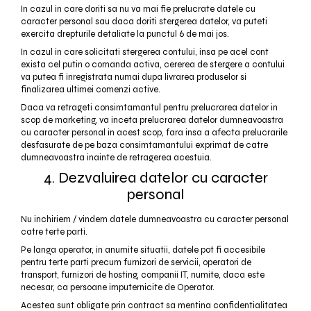
In cazul in care doriti sa nu va mai fie prelucrate datele cu
caracter personal sau daca doriti stergerea datelor, va puteti
exercita drepturile detaliate la punctul 6 de mai jos.
In cazul in care solicitati stergerea contului, insa pe acel cont
exista cel putin o comanda activa, cererea de stergere a contului
va putea fi inregistrata numai dupa livrarea produselor si
finalizarea ultimei comenzi active.
Daca va retrageti consimtamantul pentru prelucrarea datelor in
scop de marketing, va inceta prelucrarea datelor dumneavoastra
cu caracter personal in acest scop, fara insa a afecta prelucrarile
desfasurate de pe baza consimtamantului exprimat de catre
dumneavoastra inainte de retragerea acestuia.
4. Dezvaluirea datelor cu caracter
personal
Nu inchiriem / vindem datele dumneavoastra cu caracter personal
catre terte parti.
Pe langa operator, in anumite situatii, datele pot fi accesibile
pentru terte parti precum furnizori de servicii, operatori de
transport, furnizori de hosting, companii IT, numite, daca este
necesar, ca persoane imputernicite de Operator.
Acestea sunt obligate prin contract sa mentina confidentialitatea