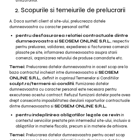
utilizatorilor.
2. Scopurile si temeiurile de prelucrarii
A. Daca sunteti client al site-ului, prelucreaza datele
dumneavoastra cu caracter personal astfel:
pentru desfasurarea relatiei contractuale dintre
dumneavoastra si SEOSEM ONLINE S.R.L.
, respectiv
pentru preluarea, validarea, expedierea si facturarea comenzii
plasate pe site, informarea dumneavoastra asupra starii
comenzii, organizarea returului de produse comandate etc.
Temei:
Prelucrarea datelor dumneavoastra in acest scop are la
baza contractul incheiat intre dumneavoastra si
SEOSEM
ONLINE S.R.L.
, definit in cuprinsul Termenelor si Conditiilor
sculpt.ro/termeni-si-conditii
. Furnizarea datelor
dumneavoastra cu caracter personal este necesara pentru
executarea acestui contract. Refuzul furnizarii datelor poate avea
drept consecinta imposibilitatea derularii raporturilor contractuale
dintre dumneavoastra si
SEOSEM ONLINE S.R.L.
.
pentru indeplinirea obligatiilor legale ce revin
in
contextul serviciilor prestate prin intermediul site-ului, inclusiv a
obligatiilor in materie fiscala, precum si in materie de arhivare.
Temei
: Prelucrarea datelor dumneavoastra pentru acest scop