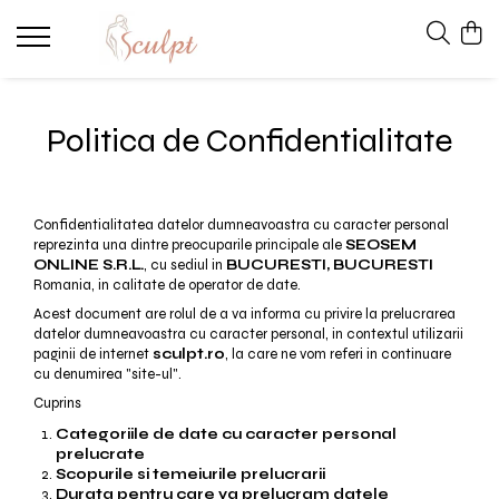
Lenjerie modelatoare
Body modelator
Politica de Confidentialitate
Chiloti modelatori
Bustiera modelatoare
Confidentialitatea datelor dumneavoastra cu caracter personal
reprezinta una dintre preocuparile principale ale
SEOSEM
ONLINE S.R.L.
, cu sediul in
BUCURESTI, BUCURESTI
Romania, in calitate de operator de date.
Acest document are rolul de a va informa cu privire la prelucrarea
datelor dumneavoastra cu caracter personal, in contextul utilizarii
paginii de internet
sculpt.ro
, la care ne vom referi in continuare
cu denumirea "site-ul".
Cuprins
Categoriile de date cu caracter personal
prelucrate
Scopurile si temeiurile prelucrarii
Durata pentru care va prelucram datele