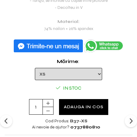
- Tanga, se inchide cu capse intre picioare
- Decolteu in V
Material:
74% nailon + 26% spandex
Mărime
:
IN STOC
ADAUGA IN COS
Cod Produs:
B37-XS
Ai nevoie de ajutor?
0737880810