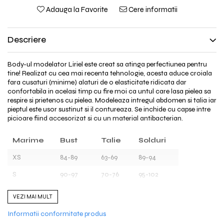
Adauga la Favorite
Cere informatii
Descriere
Body-ul modelator Liriel este creat sa atinga perfectiunea pentru
tine! Realizat cu cea mai recenta tehnologie, acesta aduce croiala
fara cusaturi (minime) alaturi de o elasticitate ridicata dar
confortabila in acelasi timp cu fire moi ca untul care lasa pielea sa
respire si prietenos cu pielea. Modeleaza intregul abdomen si talia iar
pieptul este usor sustinut si il contureaza. Se inchide cu capse intre
picioare fiind accesorizat si cu un material antibacterian.
Marime
Bust
Talie
Solduri
XS
84-89
63-69
89-94
S
90-97
70-76
95-102
M
98-104
77-84
103-109
VEZI MAI MULT
L
105-112
85-92
110-117
Informatii conformitate produs