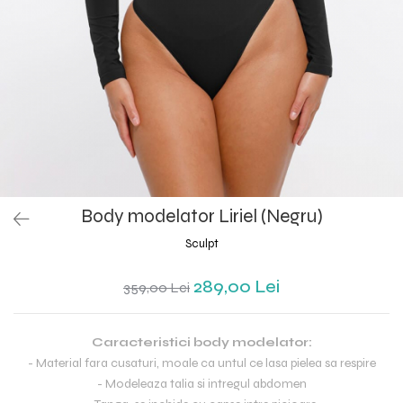
Body modelator Liriel (Negru)
Sculpt
289,00 Lei
359,00 Lei
Caracteristici body modelator:
- Material fara cusaturi, moale ca untul ce lasa pielea sa respire
- Modeleaza talia si intregul abdomen