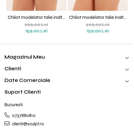
Chilot modelator talie inalta
Chilot modelator talie inalta
Isadora (Negru)
Isadora (Nude)
209,00 Lei
209,00 Lei
159,00 Lei
159,00 Lei
Magazinul Meu
Clienti
Date Comerciale
Suport Clienti
Bucuresti
0737880810
clienti@sculpt.ro