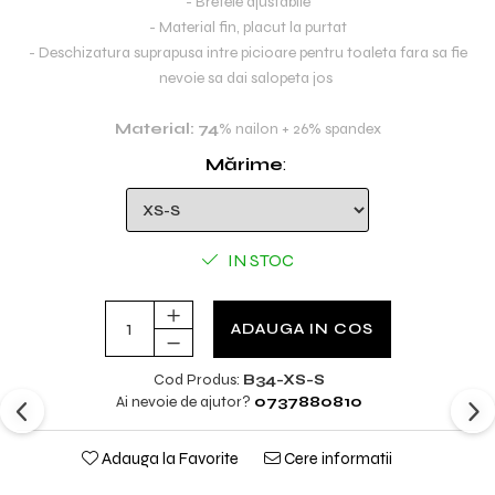
- Bretele ajustabile
- Material fin, placut la purtat
- Deschizatura suprapusa intre picioare pentru toaleta fara sa fie
nevoie sa dai salopeta jos
Material: 74
% nailon + 26% spandex
Mărime
:
IN STOC
ADAUGA IN COS
Cod Produs:
B34-XS-S
Ai nevoie de ajutor?
0737880810
Adauga la Favorite
Cere informatii