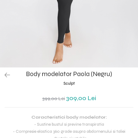
Body modelator Paola (Negru)
Sculpt
309,00 Lei
399,00 Lei
Caracteristici body modelator:
- Sustine bustul si previne transpiratia
- Compresie elastica 360 grade asupra abdomenului si taliei