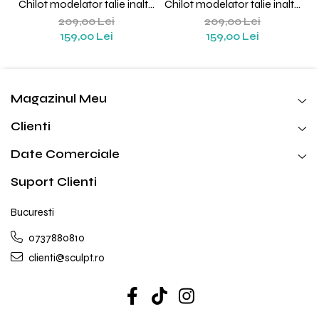
Chilot modelator talie inalta
Chilot modelator talie inalta
Isadora (Negru)
Isadora (Nude)
209,00 Lei
209,00 Lei
159,00 Lei
159,00 Lei
Magazinul Meu
Clienti
Date Comerciale
Suport Clienti
Bucuresti
0737880810
clienti@sculpt.ro