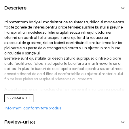
Descriere
Iti prezentam body-ul modelator ce sculpteaza, ridica si modeleaza
toate zonele de interes pentru orice femeie: sustine bustul si previne
transpiratia, modeleaza talia si aplatizeaza intregul abdomen
oferind un control total asupra zonei ajutand la reducerea
excesului de grasime, ridica fesierii contribuind la rotunjimea lor iar
picioarele au parte de o strangere placuta si un ajutor in mai buna
circulatie a sangelui.
Bretelele sunt ajustabile iar deschizatura suprapusa dintre picioare
ajuta facilitarea folositii salopetei la baie fara a mai fi nevoita sa o
dai jos. In plus, te bucuri de o salopeta perfecta pentru sezonul rece
aceasta tinand de cald fiind si confortabila cu ajutorul materialului
fin ce lasa pielea sa respire si prietenos cu aceasta.
Acesta este un produs de lenjerie intima ce nu poate
fi returnat/schimbat din motive de igiena. Ne
VEZI MAI MULT
asiguram in acest mod ca veti primi un produs
neprobat si care nu va pune sanatatea in pericol.
Informatii conformitate produs
Va rugam sa acordati atentie sporita atunci cand va
alegeti si selectati marimea.
Review-uri
(0)