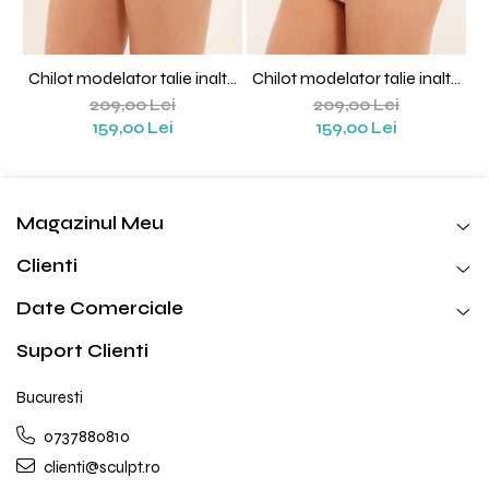
Chilot modelator talie inalta
Chilot modelator talie inalta
Isadora (Negru)
Isadora (Nude)
209,00 Lei
209,00 Lei
159,00 Lei
159,00 Lei
Magazinul Meu
Clienti
Date Comerciale
Suport Clienti
Bucuresti
0737880810
clienti@sculpt.ro