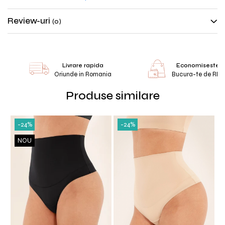
*Masuratorile sunt exprimate in centimetri (cm)
Review-uri
(0)
Livrare rapida
Economiseste 
Oriunde in Romania
Bucura-te de RE
Produse similare
-24%
-24%
NOU