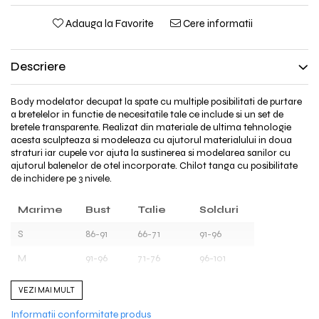
Adauga la Favorite
Cere informatii
Descriere
Body modelator decupat la spate cu multiple posibilitati de purtare
a bretelelor in functie de necesitatile tale ce include si un set de
bretele transparente. Realizat din materiale de ultima tehnologie
acesta sculpteaza si modeleaza cu ajutorul materialului in doua
straturi iar cupele vor ajuta la sustinerea si modelarea sanilor cu
ajutorul balenelor de otel incorporate. Chilot tanga cu posibilitate
de inchidere pe 3 nivele.
Marime
Bust
Talie
Solduri
S
86-91
66-71
91-96
M
91-96
71-76
96-101
L
96-101
77-82
101-106
VEZI MAI MULT
XL
101-106
83-91
107-114
Informatii conformitate produs