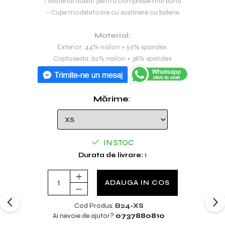
- Material dublat pentru compresie mai buna
- Cupe modelatoare cu sustinere cu balene
Material:
Exterior: 44% nailon + 56% spandex
Captuseala: 62% nailon + 38% spandex
Mărime
:
IN STOC
Durata de livrare:
1
ADAUGA IN COS
Cod Produs:
B24-XS
Ai nevoie de ajutor?
0737880810