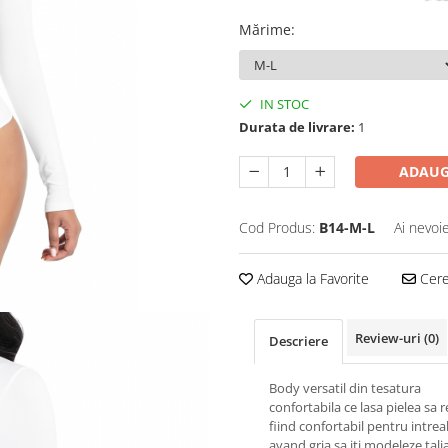
Mărime
:
IN STOC
Durata de livrare:
1
ADAUG
Cod Produs:
B14-M-L
Ai nevoi
Adauga la Favorite
Cere 
Review-uri
(0)
Descriere
Body versatil din tesatura
confortabila ce lasa pielea sa r
fiind confortabil pentru intrea
avand gria sa iti modeleze talia