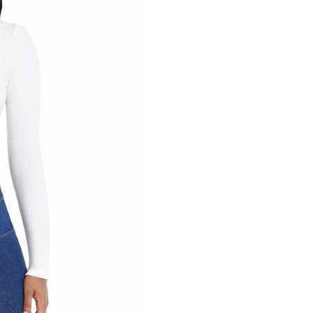
ca veti primi un produs ne
si care nu va pune sanatate
pericol. Va rugam sa acorda
atentie sporita atunci cand
alegeti si selectati marime