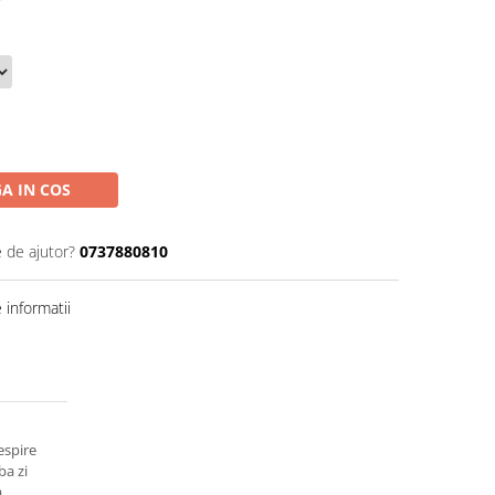
A IN COS
e de ajutor?
0737880810
informatii
espire
ba zi
,