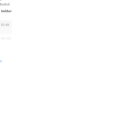
bustul.
Solduri
82-88
89-102
103-114
us
115-127
in
njerie
ive de
st mod