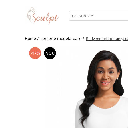
Lenjerie modelatoare
Home /
Lenjerie modelatoare /
Body modelator tanga cu 
Body modelator
Chiloti modelatori
-17%
NOU
Bustiera modelatoare