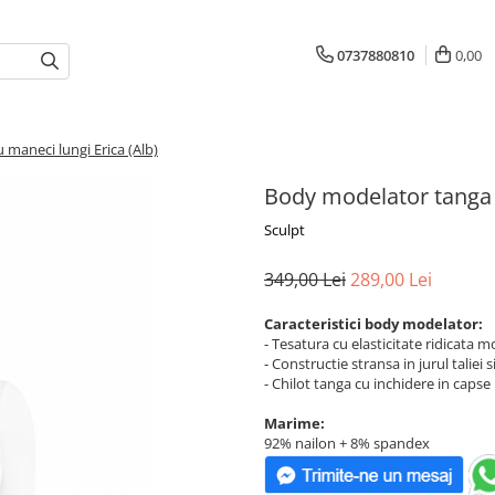
0737880810
0,00
maneci lungi Erica (Alb)
Body modelator tanga c
Sculpt
349,00 Lei
289,00 Lei
Caracteristici body modelator:
- Tesatura cu elasticitate ridicata m
- Constructie stransa in jurul taliei
- Chilot tanga cu inchidere in capse
Marime:
92% nailon + 8% spandex