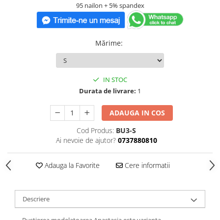
95 nailon + 5% spandex
Mărime
:
IN STOC
Durata de livrare:
1
ADAUGA IN COS
Cod Produs:
BU3-S
Ai nevoie de ajutor?
0737880810
Adauga la Favorite
Cere informatii
Descriere