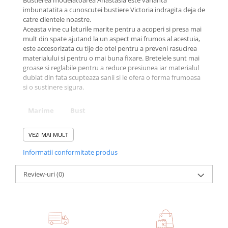
Bustierea modelatoarea Anastasia este varianta
imbunatatita a cunoscutei bustiere Victoria indragita deja de
catre clientele noastre.
Aceasta vine cu laturile marite pentru a acoperi si presa mai
mult din spate ajutand la un aspect mai frumos al acestuia,
este accesorizata cu tije de otel pentru a preveni rasucirea
materialului si pentru o mai buna fixare. Bretelele sunt mai
groase si reglabile pentru a reduce presiunea iar materialul
dublat din fata scupteaza sanii si le ofera o forma frumoasa
si o sustinere sigura.
Marime
Bust
S
71-80
VEZI MAI MULT
M
81-89
Informatii conformitate produs
L
90-99
Review-uri
(0)
XL
100-112
XXL
113-122