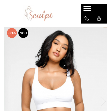
Lenjerie modelatoare
Body modelator
-23%
NOU
Chiloti modelatori
Bustiera modelatoare