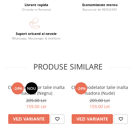
Livrare rapida
Economiseste mereu
*Masuratorile sunt exprimate in centimetri (cm)
Oriunde in Romania
Bucura-te de REDUCERI!
Acesta este un produs de lenjerie intima ce nu poate fi
returnat/schimbat din motive de igiena. Ne asiguram
in acest mod ca veti primi un produs neprobat si care
nu va pune sanatatea in pericol. Va rugam sa acordati
Suport oricand ai nevoie
atentie sporita atunci cand va alegeti si selectati
Whatsapp, Messenger & telefonic
marimea.
PRODUSE SIMILARE
Chilot modelator talie inalta
Chilot modelator talie inalta
-24%
NOU
-24%
Isadora (Negru)
Isadora (Nude)
209,00 Lei
209,00 Lei
159,00 Lei
159,00 Lei
VEZI VARIANTE
VEZI VARIANTE