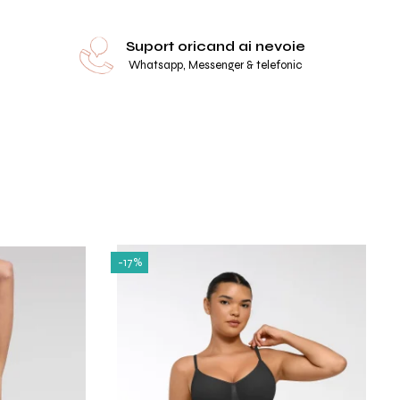
L
76-82 cm
Suport oricand ai nevoie
XL
82-88 cm
Whatsapp, Messenger & telefonic
XXL
88-94 cm
3XL
94-100 cm
4XL
100-106 cm
5XL
106-112 cm
6XL
112-118 cm
*Masuratorile sunt exprimate in centimetri (cm)
-17%