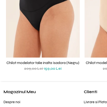
Chilot modelator talie inalta Isadora (Negru)
Chilot modela
209,00 Lei
159,00 Lei
20
Magazinul Meu
Clienti
Despre noi
Livrare si Plata