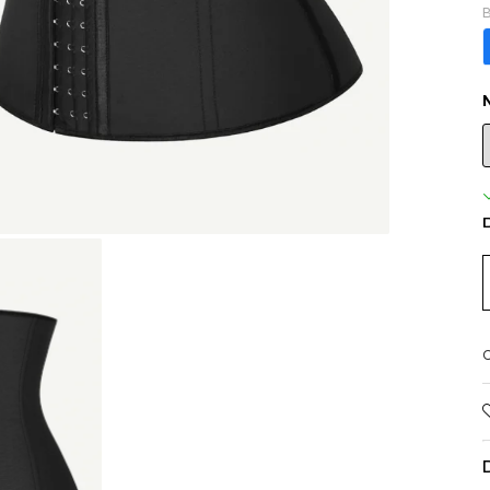
B
D
C