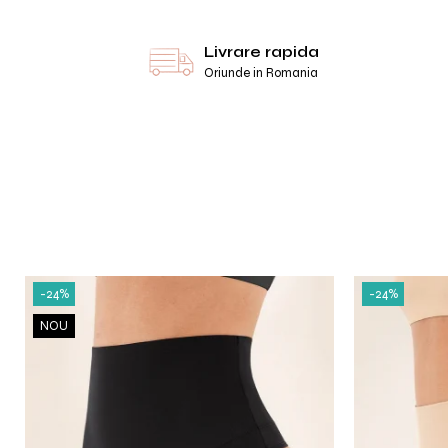
Livrare rapida
Oriunde in Romania
-24%
-24%
NOU