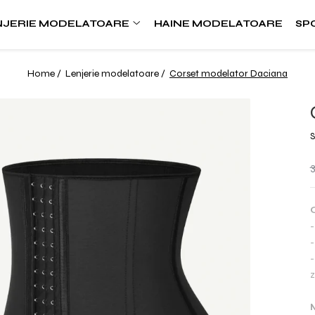
NJERIE MODELATOARE
HAINE MODELATOARE
SP
Home /
Lenjerie modelatoare /
Corset modelator Daciana
S
-
-
-
z