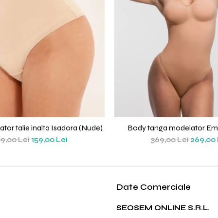
tor talie inalta Isadora (Nude)
Body tanga modelator Emi
9,00 Lei
159,00 Lei
369,00 Lei
269,00 
Date Comerciale
SEOSEM ONLINE S.R.L.