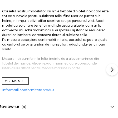
Corsetul nostru modelator cu 9 tije flexibile din otel inoxidabil este
tot ce ai nevoie pentru subtierea taliei fiind usor de purtat sub
haine, in timpul activitatilor sportive sau pe parcursul zilei. Acest
model apreciat are beneficii multiple asupra siluetei cum ar fi:
activeaza muschii abdominali si ai spatelui ajutand la reducerea
durerilor lombare, corecteaza tinuta si subtiaza talia.
Pe masura ce se pierd centimetrii in talie, corsetul se poate ajusta
cu ajutorul celor 3 randuri de inchizatori, adaptandu-se la noua
silieta.
Masurati circumferinta taliei inainte de a alege marimea din
tabelul de mai jos. Alegeti exact marimea care corespunde
intervalului afisat pentru fiecare marime in parte.
Marime
Talie
VEZI MAI MULT
XXS
52-58 cm
Informatii conformitate produs
XS
58-64 cm
Review-uri
S
64-70 cm
(0)
M
70-76 cm