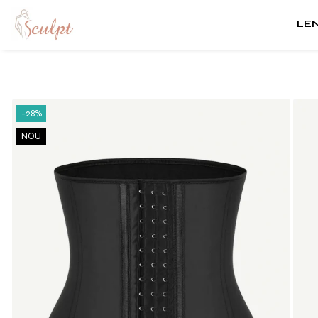
LE
Lenjerie modelatoare
Body modelator
-28%
Chiloti modelatori
NOU
Bustiera modelatoare