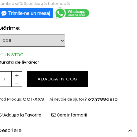
umbac 96% Spandex 4% Latex 100%
Mărime
:
IN STOC
urata de livrare:
1
ADAUGA IN COS
od Produs:
CO1-XXS
Ai nevoie de ajutor?
0737880810
Adauga la Favorite
Cere informatii
Descriere