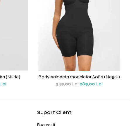
ra (Nude)
Body-salopeta modelator Sofia (Negru)
Lei
349,00 Lei
289,00 Lei
Suport Clienti
Bucuresti