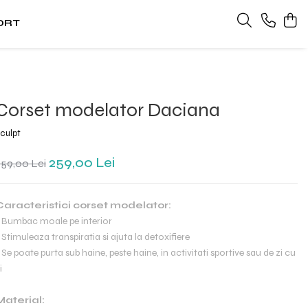
ORT
Corset modelator Daciana
culpt
259,00 Lei
359,00 Lei
Caracteristici corset modelator:
 Bumbac moale pe interior
 Stimuleaza transpiratia si ajuta la detoxifiere
 Se poate purta sub haine, peste haine, in activitati sportive sau de zi cu
i
Material: