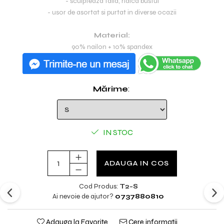
- sculpteaza talia, ridica bustul
- usor de asortat si purtat in diverse ocazii
Material:
90% nailon + 10% spandex
Mărime
:
IN STOC
ADAUGA IN COS
Cod Produs:
T2-S
Ai nevoie de ajutor?
0737880810
Adauga la Favorite
Cere informatii