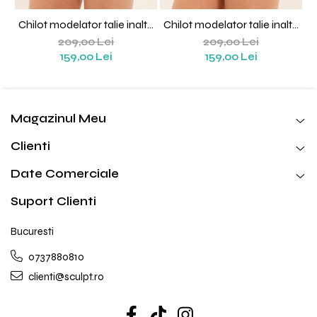
Chilot modelator talie inalta
Chilot modelator talie inalta
Isadora (Negru)
Isadora (Nude)
209,00 Lei
209,00 Lei
159,00 Lei
159,00 Lei
Magazinul Meu
Clienti
Date Comerciale
Suport Clienti
Bucuresti
0737880810
clienti@sculpt.ro