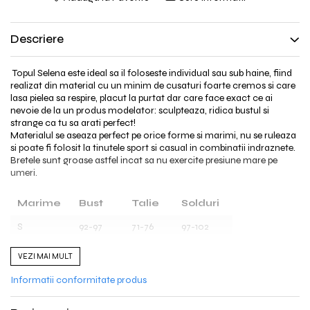
Descriere
Topul Selena este ideal sa il foloseste individual sau sub haine, fiind
realizat din material cu un minim de cusaturi foarte cremos si care
lasa pielea sa respire, placut la purtat dar care face exact ce ai
nevoie de la un produs modelator: sculpteaza, ridica bustul si
strange ca tu sa arati perfect!
Materialul se aseaza perfect pe orice forme si marimi, nu se ruleaza
si poate fi folosit la tinutele sport si casual in combinatii indraznete.
Bretele sunt groase astfel incat sa nu exercite presiune mare pe
umeri.
Marime
Bust
Talie
Solduri
S
92-97
71-76
97-102
M
98-104
77-84
103-109
VEZI MAI MULT
L
105-112
85-92
110-117
Informatii conformitate produs