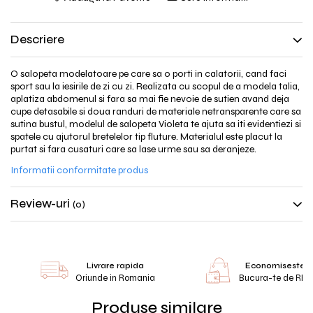
Descriere
O salopeta modelatoare pe care sa o porti in calatorii, cand faci
sport sau la iesirile de zi cu zi. Realizata cu scopul de a modela talia,
aplatiza abdomenul si fara sa mai fie nevoie de sutien avand deja
cupe detasabile si doua randuri de materiale netransparente care sa
sutina bustul, modelul de salopeta Violeta te ajuta sa iti evidentiezi si
spatele cu ajutorul bretelelor tip fluture. Materialul este placut la
purtat si fara cusaturi care sa lase urme sau sa deranjeze.
Informatii conformitate produs
Review-uri
(0)
Livrare rapida
Economiseste 
Oriunde in Romania
Bucura-te de RE
Produse similare