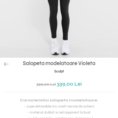
Salopeta modelatoare Violeta
Sculpt
339,00 Lei
399,00 Lei
Caracteristici salopeta modelatoare:
- cupe detasabile (nu aveti nevoie de sutien)
- material dublat si netrasparent la bust