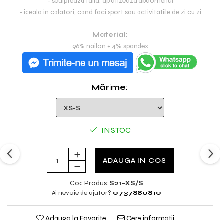
- sculpteaza talia, aplatizeaza abdomenul
- ideala in calatori, cand faci sport sau activitatiile de zi cu zi
Material:
96% nailon + 4% spandex
Mărime
:
IN STOC
ADAUGA IN COS
Cod Produs:
S21-XS/S
Ai nevoie de ajutor?
0737880810
Adauga la Favorite
Cere informatii